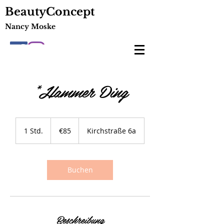
BeautyConcept
Nancy Moske
*Hammer Ding
85
euros
1 Std.
1
€85
Kirchstraße 6a
S
t
d
Buchen
Beschreibung