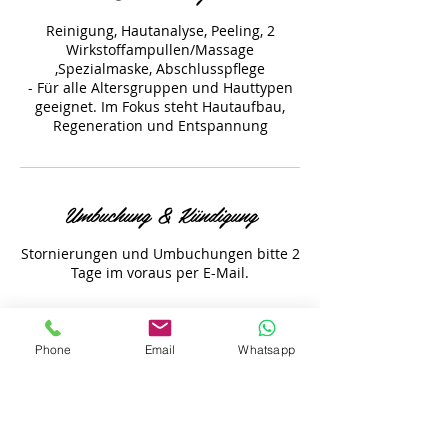
Reinigung, Hautanalyse, Peeling, 2
Wirkstoffampullen/Massage
,Spezialmaske, Abschlusspflege
- Für alle Altersgruppen und Hauttypen
geeignet. Im Fokus steht Hautaufbau,
Regeneration und Entspannung
Umbuchung & Kündigung
Stornierungen und Umbuchungen bitte 2
Tage im voraus per E-Mail.
Phone
Email
Whatsapp
Kontaktangaben
Kirchstraße 6A, 54441 Trassem,
Deutschland